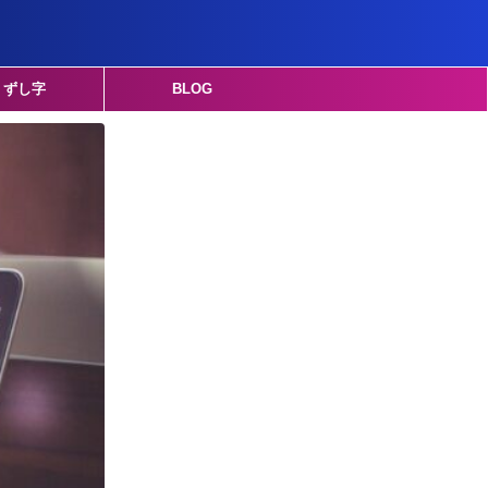
くずし字
BLOG