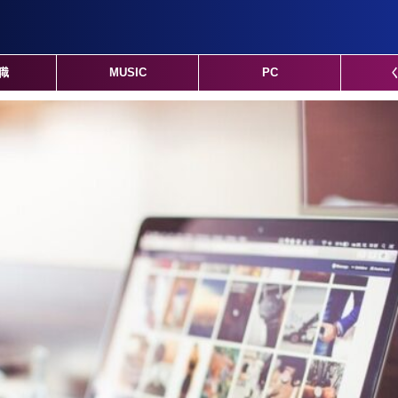
職
MUSIC
PC