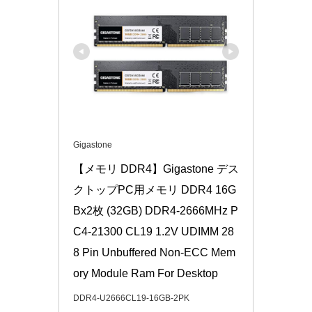
Gigastone
【メモリ DDR4】Gigastone デス
クトップPC用メモリ DDR4 16G
Bx2枚 (32GB) DDR4-2666MHz P
C4-21300 CL19 1.2V UDIMM 28
8 Pin Unbuffered Non-ECC Mem
ory Module Ram For Desktop
DDR4-U2666CL19-16GB-2PK