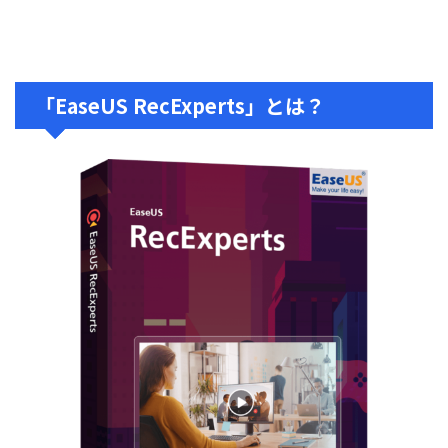
「EaseUS RecExperts」とは？