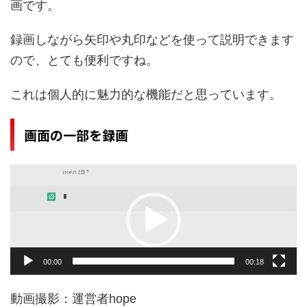
画です。
録画しながら矢印や丸印などを使って説明できます
ので、とても便利ですね。
これは個人的に魅力的な機能だと思っています。
画面の一部を録画
動
画
プ
レ
ー
ヤ
ー
00:00
00:18
動画撮影：運営者hope