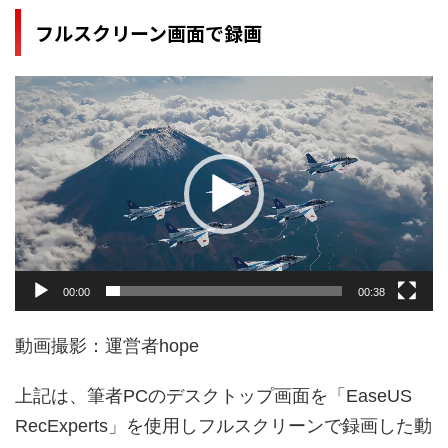
フルスクリーン画面で録画
動
画
プ
レ
ー
ヤ
ー
00:00
00:38
動画撮影：運営者hope
上記は、筆者PCのデスクトップ画面を「EaseUS
RecExperts」を使用しフルスクリーンで録画した動