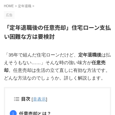
HOME
>
定年退職
>
広告
「定年退職後の任意売却」住宅ローン支払
い困難な方は要検討
「35年で組んだ住宅ローンだけど、
定年退職後
は払
えそうもない……」そんな時の強い味方が
任意売
却
。任意売却は生活の立て直しに有効な方法です。
どんな方法なのでしょうか。詳しく解説します。
目次
[
非表示
]
任意売却とは？