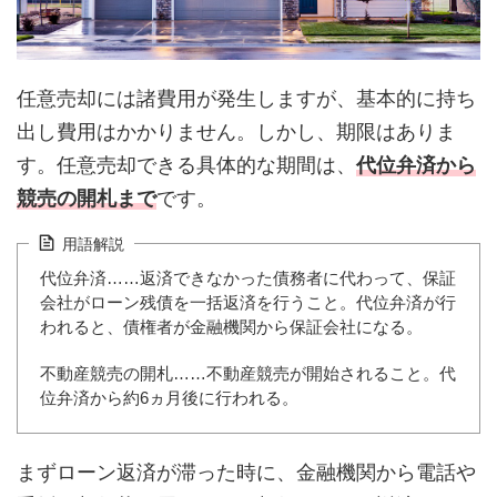
任意売却には諸費用が発生しますが、基本的に持ち
出し費用はかかりません。しかし、期限はありま
す。任意売却できる具体的な期間は、
代位弁済から
競売の開札まで
です。
用語解説
代位弁済……返済できなかった債務者に代わって、保証
会社がローン残債を一括返済を行うこと。代位弁済が行
われると、債権者が金融機関から保証会社になる。
不動産競売の開札……不動産競売が開始されること。代
位弁済から約6ヵ月後に行われる。
まずローン返済が滞った時に、金融機関から電話や