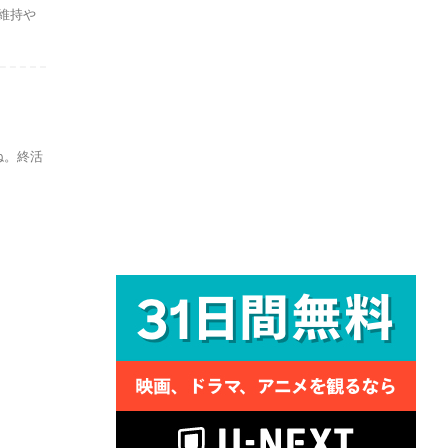
維持や
ね。終活