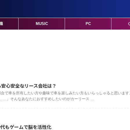
職
MUSIC
PC
も安心安全なリース会社は？
都合で車を所有したい方や趣味で車を楽しみたい方もいらっしゃると思います
…」そんなあなたにおすすめしたいのがカーリース ...
0代もゲームで脳を活性化