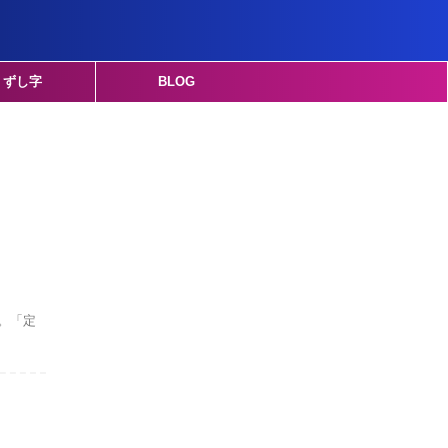
くずし字
BLOG
。「定