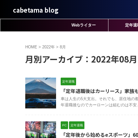
cabetama blog
Webライター
定年退
HOME
>
2022年
>
8月
月別アーカイブ：2022年08月
定年退職
「定年退職後はカーリース」家族
車は人生の5大支出。それでも、居住地の
年退職後なのでカーローンは組むのは不安…
PC
定年退職
「定年後から始めるeスポーツ」6