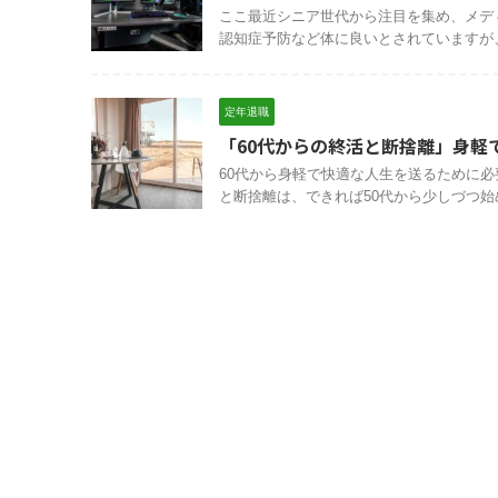
ここ最近シニア世代から注目を集め、メデ
認知症予防など体に良いとされていますが、
定年退職
「60代からの終活と断捨離」身軽
60代から身軽で快適な人生を送るために
と断捨離は、できれば50代から少しづつ始め