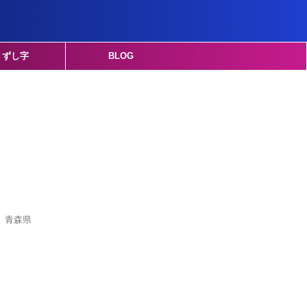
くずし字
BLOG
 青森県