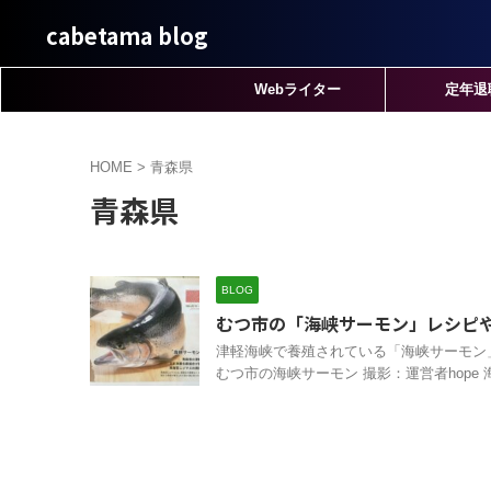
cabetama blog
Webライター
定年退
HOME
>
青森県
青森県
BLOG
むつ市の「海峡サーモン」レシピ
津軽海峡で養殖されている「海峡サーモン
むつ市の海峡サーモン 撮影：運営者hope 