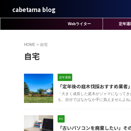
cabetama blog
Webライター
定年退
HOME
>
自宅
自宅
定年退職
「定年後の庭木伐採おすすめ業者
「大きく成長した庭木がジャマになってき
も、自分ではなかなか手に負えませんよね。
PC
「古いパソコンを廃棄したい」そ