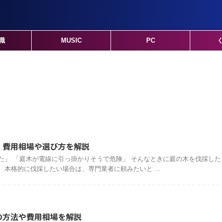
職
MUSIC
PC
」費用相場や選び方を解説
た」 「庭木が電線に引っ掛かりそうで危険」 そんなときに庭の木を伐採した
本格的に伐採したい場合は、専門業者に頼みたいと ...
の方法や費用相場を解説