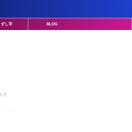
くずし字
BLOG
くて