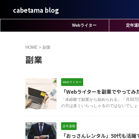
cabetama blog
Webライター
定年退
HOME
>
副業
副業
Webライター
「Webライターを副業でやってみ
「未経験で副業から始められる」「月50
の方は多くいらっしゃるのではないでしょうか
定年退職
「おっさんレンタル」50代も活躍