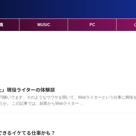
職
MUSIC
PC
た」現役ライターの体験談
万円稼いでます」そのようなウワサを聞いて、Webライターという仕事に興味
。 この記事では、副業からWebライター ...
できるイケてる仕事かも？