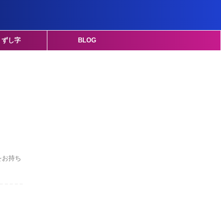
くずし字
BLOG
をお持ち