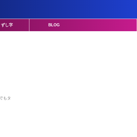
くずし字
BLOG
でもタ