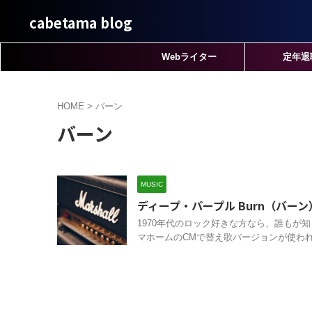
cabetama blog
Webライター
定年退
HOME
>
バーン
バーン
MUSIC
ディープ・パープル Burn（バー
1970年代のロック好きな方なら、誰もが
マホームのCMで替え歌バージョンが使われ