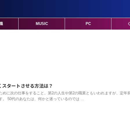
職
MUSIC
PC
くスタートさせる方法は？
ために次の仕事をすること。第2の人生や第2の職業ともいわれますが、定年
 50代のあなたは、何かと迷っているのでは ...