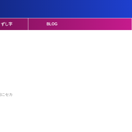
くずし字
BLOG
前にセカ