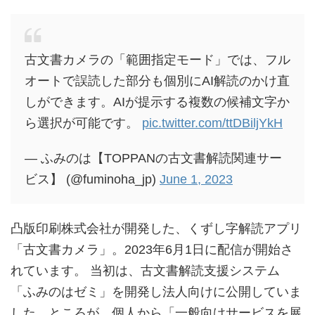
古文書カメラの「範囲指定モード」では、フル
オートで誤読した部分も個別にAI解読のかけ直
しができます。AIが提示する複数の候補文字か
ら選択が可能です。
pic.twitter.com/ttDBiljYkH
— ふみのは【TOPPANの古文書解読関連サー
ビス】 (@fuminoha_jp)
June 1, 2023
凸版印刷株式会社が開発した、くずし字解読アプリ
「古文書カメラ」。
2023年6月1日に配信が開始さ
れています。
当初は、古文書解読支援システム
「ふみのはゼミ」を開発し法人向けに公開していま
した。ところが、
個人から「一般向けサービスを展